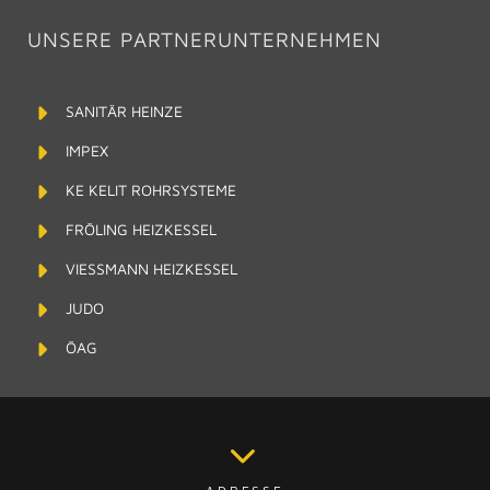
UNSERE PARTNERUNTERNEHMEN
SANITÄR HEINZE
IMPEX
KE KELIT ROHRSYSTEME
FRÖLING HEIZKESSEL
VIESSMANN HEIZKESSEL
JUDO
ÖAG
